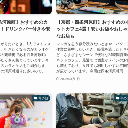
条河原町】おすすめのカ
【京都・四条河原町】おすすめの
選！ドリンクバー付きや安
ットカフェ4選！安いお店やおしゃ
なお店も
がりたいとき、1人でストレス
マンガを思う存分読みたいときや、パソコ
き、行きたくなるのがカラオケ
作業に集中したいとき、終電を逃したとき
都の繁華街である四条河原町に
ど、さまざまなシーンで便利な24時間営業
がたくさん集まっています。今
ネットカフェ。最近では個室がメインのお
辺のカラオケ店をご紹介しま
も増えており、女性でも利用しやすい雰囲
の河原町通りに多いので、...
が広がっています。今回は四条河原町周...
2023年3月1日
その他
その