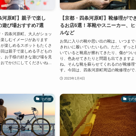
条河原町】親子で楽し
【京都・四条河原町】靴修理がで
の遊び場おすすめ7選
るお店6選！革靴やスニーカー、ヒ
ルなど
街・四条河原町。大人がショッ
を楽しむイメージがあります
お気に入りの靴や思い出の靴は、いつまで
もが楽しめるスポットもたくさ
きれいに履いていたいもの。ただ、ずっと
今回は親子で楽しめる子どもの
いていると靴底が擦れてきたり、傷がつい
介。お子様の好きな遊び場を見
り、色あせてきたりと問題も出てきますよ
おでかけにしてくださいね...
ね。そんな靴を蘇らせてくれるのが靴修理
す。今回は、四条河原町周辺の靴修理がで..
2023年1月4日
その他
その