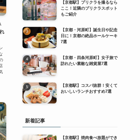
【京都駅】プリクラを撮るなら
ここ！近隣のプリクラスポット
もご紹介
ネ
【京都・河原町】誕生日や記念
れ
日に！京都の絶品ホールケーキ
7選
ン
な
【京都・四条河原町】女子旅で
の
訪れたい素敵な雑貨屋7選
店
気
【京都駅】コスパ抜群！安くて
おいしいランチおすすめ7選
他
新着記事
【京都駅】焼肉食べ放題ができ