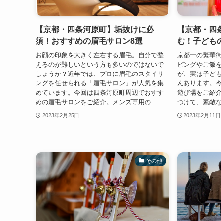
【京都・四条河原町】垢抜けに必
【京都・四
須！おすすめの眉毛サロン8選
む！子ども
お顔の印象を大きく左右する眉毛。自分で整
京都一の繁華
えるのが難しいという方も多いのではないで
ピングやご飯
しょうか？近年では、プロに眉毛のスタイリ
が、実は子ど
ングを任せられる「眉毛サロン」が人気を集
んあります。
めています。今回は四条河原町周辺でおすす
遊び場をご紹
めの眉毛サロンをご紹介。メンズ専用の...
つけて、素敵な
2023年2月25日
2023年2月11日
その他