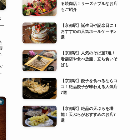
る焼肉店！リーズナブルなお店
もご紹介
き
【京都駅】誕生日や記念日に！
ー
おすすめの人気ホールケーキ5
選
も
履
【京都駅】人気のそば屋7選！
た
老舗店や食べ放題、立ち食いそ
ばも
で
.
【京都駅】餃子を食べるならコ
コ！絶品餃子が味わえる人気店
7選
他
【京都駅】絶品の天ぷらを堪
能！天ぷらがおすすめのお店7
選