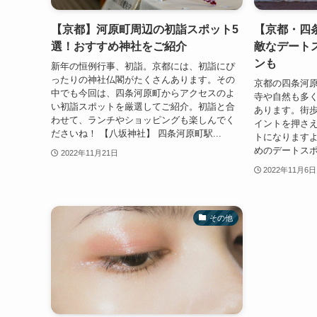
【京都】河原町周辺の初詣スポット5
【京都・四
選！おすすめ神社をご紹介
敵なデート
ンも
新年の恒例行事、初詣。京都には、初詣にぴ
ったりの神社仏閣がたくさんあります。その
京都の四条河
中でも今回は、四条河原町からアクセスのよ
寺や自然も多
い初詣スポットを厳選してご紹介。初詣と合
あります。街
わせて、ランチやショッピングも楽しんでく
イントを押さ
ださいね！ 【八坂神社】 四条河原町駅...
トになります
めのデートスポ
2022年11月21日
2022年11月6日
その他