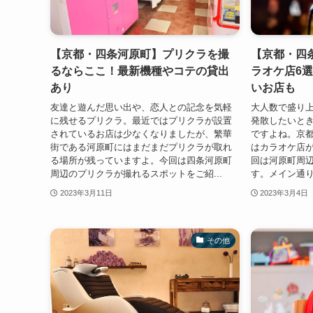
【京都・四条河原町】プリクラを撮
【京都・四
るならここ！最新機種やコテの貸出
ラオケ店6
あり
いお店も
友達と遊んだ思い出や、恋人との記念を気軽
大人数で盛り上
に残せるプリクラ。最近ではプリクラが設置
発散したいと
されているお店は少なくなりましたが、繁華
ですよね。京
街である河原町にはまだまだプリクラが取れ
はカラオケ店
る場所が残っていますよ。今回は四条河原町
回は河原町周
周辺のプリクラが撮れるスポットをご紹...
す。メイン通り
2023年3月11日
2023年3月4日
その他