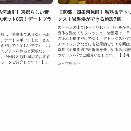
条河原町】京都らしい素
【京都・四条河原町】温熱＆デト
スポット8選！デートプラ
クス！岩盤浴ができる施設7選
ストーンの上でゆっくりじっくり汗をかき
身体を温めてリフレッシュ…岩盤浴は、日
原町は、繁華街でありながらお
の疲れを癒すだけでなく、デトックスやア
く、デートスポットもたくさん
チエイジングなどにも効果的です！今回は
歩きだけでも楽しいですが、ポ
京都河原町周辺で岩盤浴を楽しめるスパ施
えてプランを練ると素敵なデー
やサロンを7つご紹介いたします。 【【河..
よ。今回は河原町周辺でおすす
ットをご紹介します！ 【...
2022年7月17日