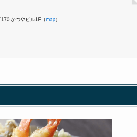
70 かつやビル1F（
map
）