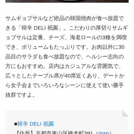
サムギョプサルなど絶品の韓国焼肉が食べ放題で
きる「韓辛 DELI 祇園」。こだわりの厚切りサムギ
ョプサルは定番、チーズ、海老ロールの3種を満喫
でき、ボリュームもたっぷりです。お肉以外に30
品目のサラダも食べ放題なので、ヘルシー志向の
方にもおすすめ。店内はカジュアルな雰囲気で、
広々としたテーブル席が40席近くあり、デートか
ら女子会までいろいろなシーンに使えて使い勝手
抜群ですよ。
■
韓辛 DELI 祇園
【住所】京都市東山区橋本町391（
map
）